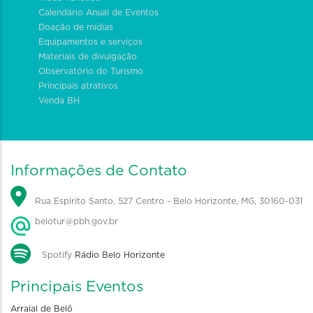
Calendário Anual de Eventos
Doação de mídias
Equipamentos e serviços
Materiais de divulgação
Observatório do Turismo
Principais atrativos
Venda BH
Informações de Contato
Rua Espírito Santo, 527 Centro - Belo Horizonte, MG, 30160-031
belotur@pbh.gov.br
Spotify
Rádio Belo Horizonte
Principais Eventos
Arraial de Belô