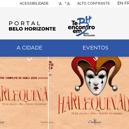
-
+
EN
F
ACESSIBILIDADE
ALTO CONTRASTE
A
A
PORTAL
BELO
HORIZONTE
A CIDADE
EVENTOS
ação
pal