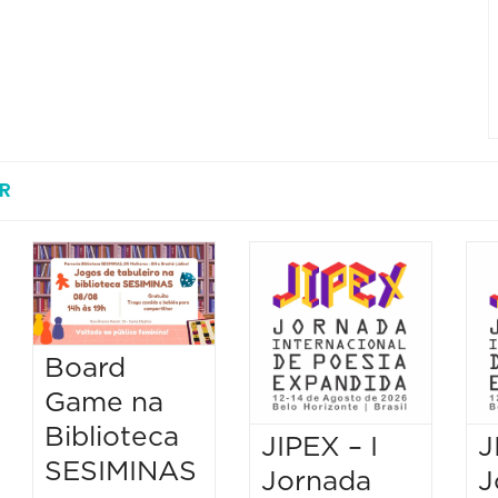
R
Board
Game na
Biblioteca
JIPEX – I
J
SESIMINAS
Jornada
J