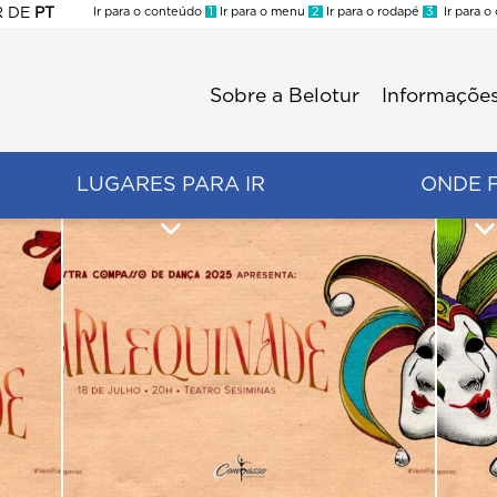
R
DE
PT
Ir para o conteúdo
1
Ir para o menu
2
Ir para o rodapé
3
Ir para o
ES
Sobre a Belotur
Informações
Menu
second
LUGARES PARA IR
ONDE 