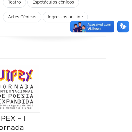
Teatro
Espetáculos cênicos
Artes Cênicas
Ingressos on-line
Mostr
Museu
Escrit
vem d
borda
IPEX – I
JIPEX – I
14/08/2
14/08/202
ornada
Jornada