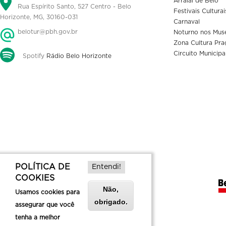
Arraial de Belô
Rua Espírito Santo, 527 Centro - Belo
Festivais Culturai
Horizonte, MG, 30160-031
Carnaval
belotur@pbh.gov.br
Noturno nos Mus
Zona Cultura Pra
Circuito Municipa
Spotify
Rádio Belo Horizonte
POLÍTICA DE
Entendi!
COOKIES
Não,
Usamos cookies para
obrigado.
assegurar que você
tenha a melhor