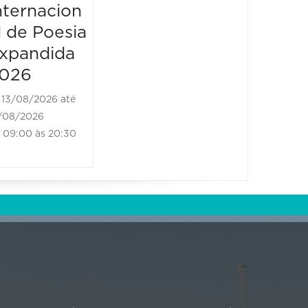
18:30 às
nternacion
Internacion
l de Poesia
al de Poesia
xpandida
Expandida
026
2026
13/08/2026 até
14/08/2026 até
/08/2026
14/08/2026
09:00 às 20:30
09:00 às 20:30