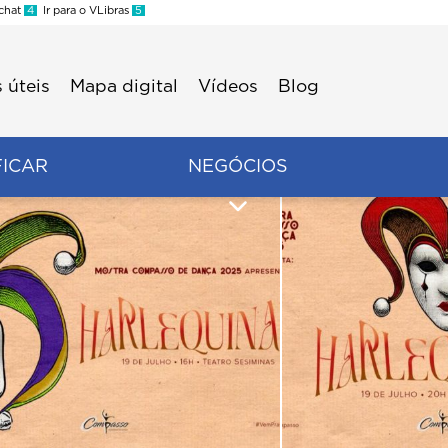
 chat
4
Ir para o VLibras
5
 úteis
Mapa digital
Vídeos
Blog
FICAR
NEGÓCIOS