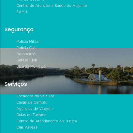
Centro de Atenção à Saúde do Viajante
SAMU
Segurança
Polícia Militar
Polícia Civil
Bombeiros
Defesa Civil
Guarda Municipal
Serviços
Locadora de Veículos
Casas de Câmbio
Agências de Viagem
Guias de Turismo
Centro de Atendimento ao Turista
Cias Aéreas