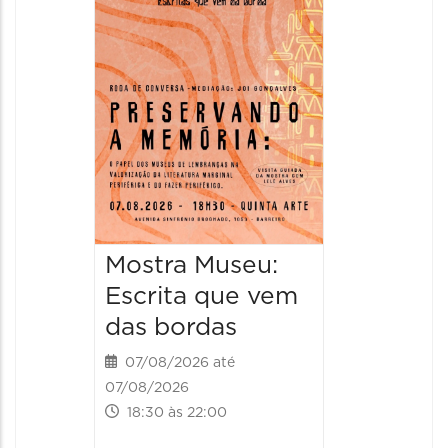
Italian
2026
08/08/20
08/08/202
11:00 às 
Mostra Museu:
Escrita que vem
das bordas
07/08/2026 até
07/08/2026
18:30 às 22:00