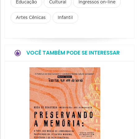
Educação
Cultural
Ingressos on-line
Artes Cênicas
Infantil
VOCÊ TAMBÉM PODE SE INTERESSAR
Festa
Italian
2026
08/08/20
08/08/202
11:00 às 