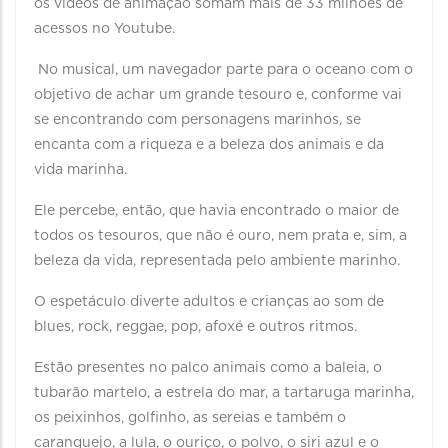
os vídeos de animação somam mais de 33 milhões de
acessos no Youtube.
No musical, um navegador parte para o oceano com o
objetivo de achar um grande tesouro e, conforme vai
se encontrando com personagens marinhos, se
encanta com a riqueza e a beleza dos animais e da
vida marinha.
Ele percebe, então, que havia encontrado o maior de
todos os tesouros, que não é ouro, nem prata e, sim, a
beleza da vida, representada pelo ambiente marinho.
O espetáculo diverte adultos e crianças ao som de
blues, rock, reggae, pop, afoxé e outros ritmos.
Estão presentes no palco animais como a baleia, o
tubarão martelo, a estrela do mar, a tartaruga marinha,
os peixinhos, golfinho, as sereias e também o
caranguejo, a lula, o ouriço, o polvo, o siri azul e o