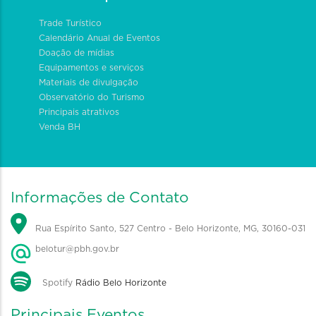
Trade Turístico
Calendário Anual de Eventos
Doação de mídias
Equipamentos e serviços
Materiais de divulgação
Observatório do Turismo
Principais atrativos
Venda BH
Informações de Contato
Rua Espírito Santo, 527 Centro - Belo Horizonte, MG, 30160-031
belotur@pbh.gov.br
Spotify
Rádio Belo Horizonte
Principais Eventos