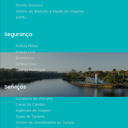
Pronto-Socorro
Centro de Atenção à Saúde do Viajante
SAMU
Segurança
Polícia Militar
Polícia Civil
Bombeiros
Defesa Civil
Guarda Municipal
Serviços
Locadora de Veículos
Casas de Câmbio
Agências de Viagem
Guias de Turismo
Centro de Atendimento ao Turista