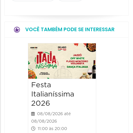
VOCÊ TAMBÉM PODE SE INTERESSAR
Board
Biblio
SESIM
08/08/20
Festa
08/08/202
Italianíssima
14:00 às
2026
08/08/2026 até
08/08/2026
11:00 às 20:00