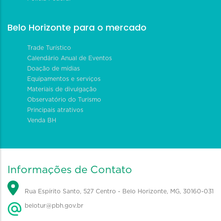
Belo Horizonte para o mercado
Trade Turístico
Calendário Anual de Eventos
Doação de mídias
Equipamentos e serviços
Materiais de divulgação
Observatório do Turismo
Principais atrativos
Venda BH
Informações de Contato
Rua Espírito Santo, 527 Centro - Belo Horizonte, MG, 30160-031
belotur@pbh.gov.br