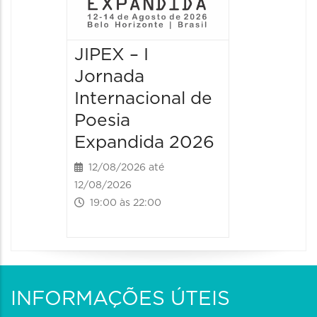
JIPEX – I
JIPEX –
Jornada
Jorna
Internacional de
Intern
Poesia
Poesia
Expandida 2026
Expan
12/08/2026 até
13/08/20
12/08/2026
13/08/2026
19:00 às 22:00
09:00 às
INFORMAÇÕES ÚTEIS