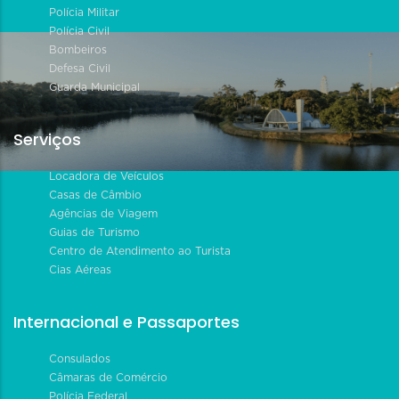
Polícia Militar
Polícia Civil
Bombeiros
Defesa Civil
Guarda Municipal
Serviços
Locadora de Veículos
Casas de Câmbio
Agências de Viagem
Guias de Turismo
Centro de Atendimento ao Turista
Cias Aéreas
Internacional e Passaportes
Consulados
Câmaras de Comércio
Polícia Federal