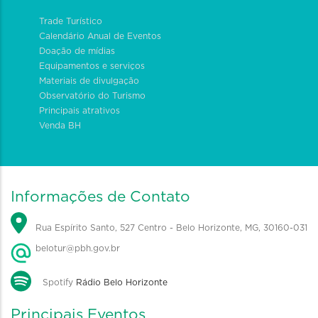
Trade Turístico
Calendário Anual de Eventos
Doação de mídias
Equipamentos e serviços
Materiais de divulgação
Observatório do Turismo
Principais atrativos
Venda BH
Informações de Contato
Rua Espírito Santo, 527 Centro - Belo Horizonte, MG, 30160-031
belotur@pbh.gov.br
Spotify
Rádio Belo Horizonte
Principais Eventos