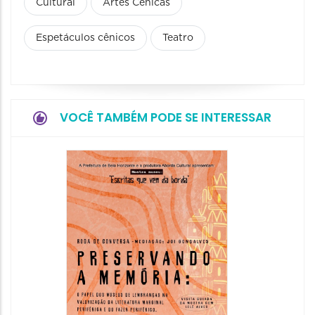
Cultural
Artes Cênicas
Espetáculos cênicos
Teatro
VOCÊ TAMBÉM PODE SE INTERESSAR
Festa
Italian
2026
08/08/20
08/08/202
11:00 às 