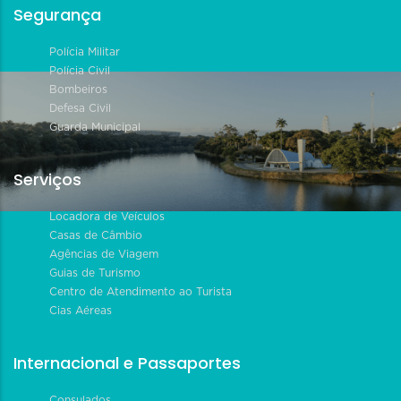
Segurança
Polícia Militar
Polícia Civil
Bombeiros
Defesa Civil
Guarda Municipal
Serviços
Locadora de Veículos
Casas de Câmbio
Agências de Viagem
Guias de Turismo
Centro de Atendimento ao Turista
Cias Aéreas
Internacional e Passaportes
Consulados