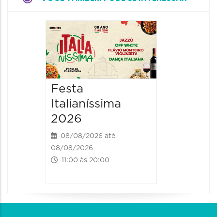
Board
Biblio
SESIM
08/08/20
Festa
08/08/202
Italianíssima
14:00 às
2026
08/08/2026 até
08/08/2026
11:00 às 20:00