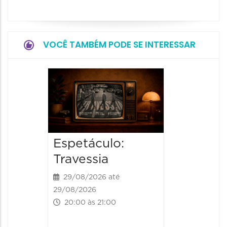
VOCÊ TAMBÉM PODE SE INTERESSAR
Espetá
Momix
Botâni
30/09/20
Espetáculo:
30/09/202
20:30 às
Travessia
29/08/2026 até
29/08/2026
20:00 às 21:00