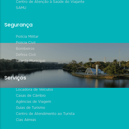
Centro de Atenção à Saúde do Viajante
SAMU
Segurança
Polícia Militar
Polícia Civil
Bombeiros
Defesa Civil
Guarda Municipal
Serviços
Locadora de Veículos
Casas de Câmbio
Agências de Viagem
Guias de Turismo
Centro de Atendimento ao Turista
Cias Aéreas