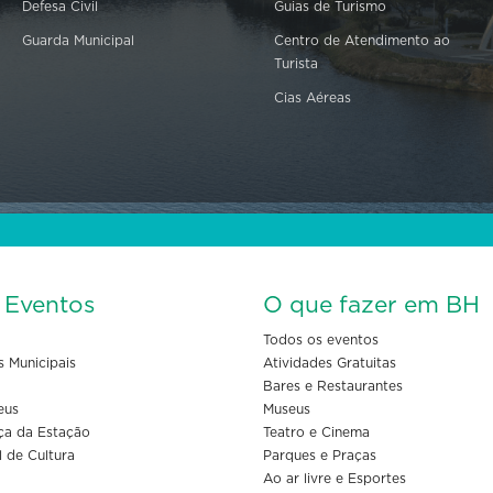
Defesa Civil
Guias de Turismo
Guarda Municipal
Centro de Atendimento ao
Turista
Cias Aéreas
s Eventos
O que fazer em BH
Todos os eventos
s Municipais
Atividades Gratuitas
Bares e Restaurantes
eus
Museus
ça da Estação
Teatro e Cinema
l de Cultura
Parques e Praças
Ao ar livre e Esportes