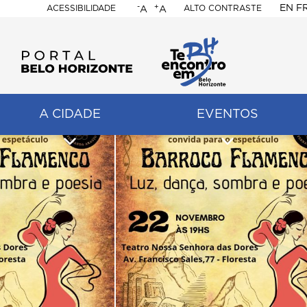
-
+
EN
F
ACESSIBILIDADE
ALTO CONTRASTE
A
A
PORTAL
BELO
HORIZONTE
A CIDADE
EVENTOS
ação
pal