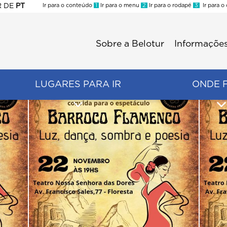
R
DE
PT
Ir para o conteúdo
1
Ir para o menu
2
Ir para o rodapé
3
Ir para o
ES
Sobre a Belotur
Informações
Menu
second
LUGARES PARA IR
ONDE 