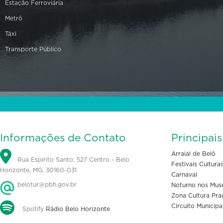
Estação Ferroviária
Metrô
Táxi
Transporte Público
Informações de Contato
Principai
Arraial de Belô
Rua Espírito Santo, 527 Centro - Belo
Festivais Culturai
Horizonte, MG, 30160-031
Carnaval
belotur@pbh.gov.br
Noturno nos Mus
Zona Cultura Pra
Circuito Municipa
Spotify
Rádio Belo Horizonte