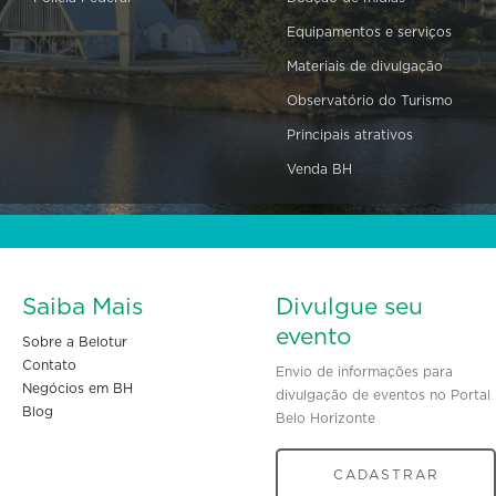
Equipamentos e serviços
Materiais de divulgação
Observatório do Turismo
Principais atrativos
Venda BH
Saiba Mais
Divulgue seu
evento
Sobre a Belotur
Contato
Envio de informações para
Negócios em BH
divulgação de eventos no Portal
Blog
Belo Horizonte
CADASTRAR