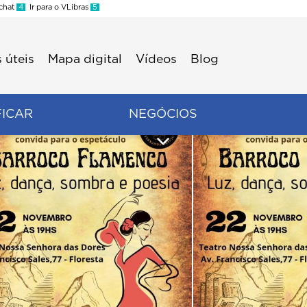
 chat
4
Ir para o VLibras
5
 úteis
Mapa digital
Vídeos
Blog
FICAR
NEGÓCIOS