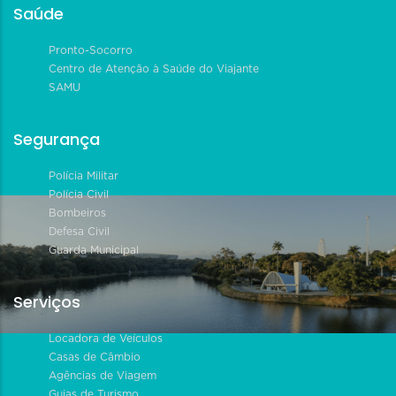
Saúde
Pronto-Socorro
Centro de Atenção à Saúde do Viajante
SAMU
Segurança
Polícia Militar
Polícia Civil
Bombeiros
Defesa Civil
Guarda Municipal
Serviços
Locadora de Veículos
Casas de Câmbio
Agências de Viagem
Guias de Turismo