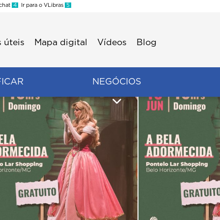
 chat
4
Ir para o VLibras
5
 úteis
Mapa digital
Vídeos
Blog
FICAR
NEGÓCIOS