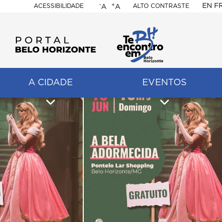
-
+
EN
F
ACESSIBILIDADE
ALTO CONTRASTE
A
A
PORTAL
BELO
HORIZONTE
A CIDADE
EVENTOS
ação
pal