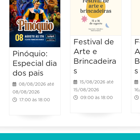
Festival de
F
Arte e
A
Pinóquio:
Brincadeira
B
Especial dia
s
s
dos pais
15/08/2026 até
08/08/2026 até
15/08/2026
16
08/08/2026
09:00 às 18:00
17:00 às 18:00