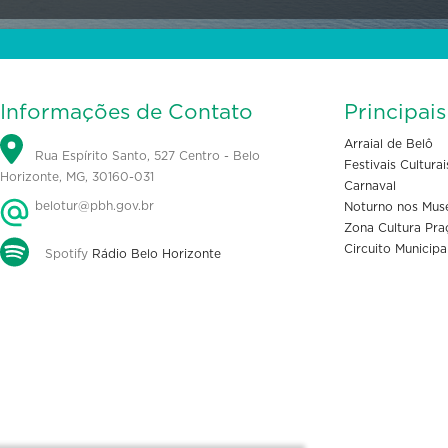
Informações de Contato
Principai
Arraial de Belô
Rua Espírito Santo, 527 Centro - Belo
Festivais Culturai
Horizonte, MG, 30160-031
Carnaval
belotur@pbh.gov.br
Noturno nos Mus
Zona Cultura Pra
Circuito Municipa
Spotify
Rádio Belo Horizonte