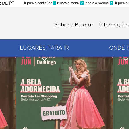
R
DE
PT
Ir para o conteúdo
1
Ir para o menu
2
Ir para o rodapé
3
Ir para o
ES
Sobre a Belotur
Informações
Menu
second
LUGARES PARA IR
ONDE 