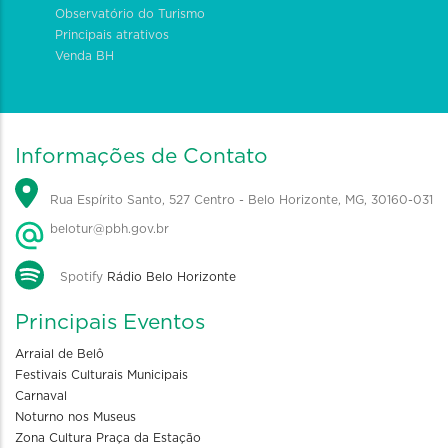
Observatório do Turismo
Principais atrativos
Venda BH
Informações de Contato
Rua Espírito Santo, 527 Centro - Belo Horizonte, MG, 30160-031
belotur@pbh.gov.br
Spotify
Rádio Belo Horizonte
Principais Eventos
Arraial de Belô
Festivais Culturais Municipais
Carnaval
Noturno nos Museus
Zona Cultura Praça da Estação