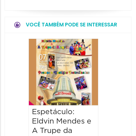
VOCÊ TAMBÉM PODE SE INTERESSAR
Pinóqu
Especi
pais
08/08/20
08/08/202
17:00 às 
Espetáculo:
Eldvin Mendes e
A Trupe da