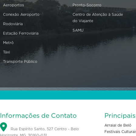
Aeroportos
Pronto-Socorro
Conexão Aeroporto
Centro de Atenção à Saúde
do Viajante
Rodoviária
SAMU
Estação Ferroviária
Metrô
Táxi
Transporte Público
Informações de Contato
Principai
Arraial de Belô
Rua Espírito Santo, 527 Centro - Belo
Festivais Culturai
Horizonte, MG, 30160-031