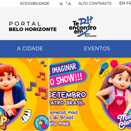
-
+
EN
F
ACESSIBILIDADE
ALTO CONTRASTE
A
A
PORTAL
BELO
HORIZONTE
A CIDADE
EVENTOS
ação
pal