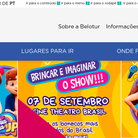
R
DE
PT
Ir para o conteúdo
1
Ir para o menu
2
Ir para o rodapé
3
Ir para o
ES
Sobre a Belotur
Informações
Menu
second
LUGARES PARA IR
ONDE 