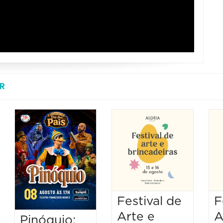
R
Festival de
F
Arte e
A
Pinóquio: