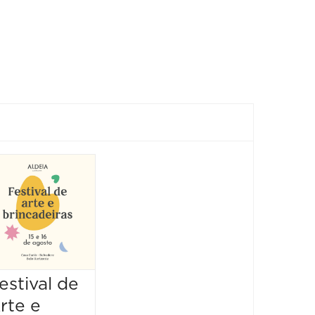
Show:
Luluca
Show
25/10/2026 até
25/10/2026
16:00 às 17:00
estival de
rte e