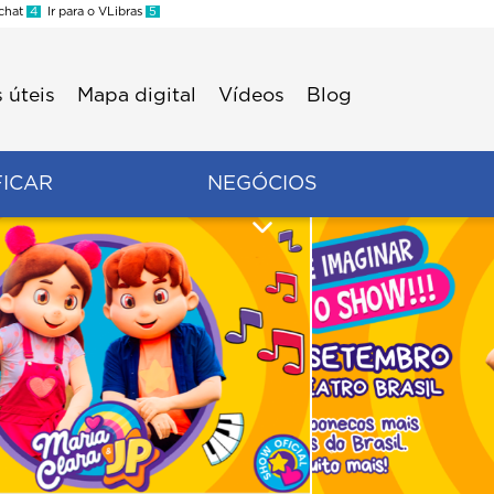
 chat
4
Ir para o VLibras
5
 úteis
Mapa digital
Vídeos
Blog
FICAR
NEGÓCIOS