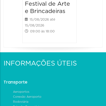
Festival de Arte
Festiv
e Brincadeiras
e Brin
15/08/2026 até
16/08/20
15/08/2026
16/08/2026
09:00 às 18:00
09:00 às
INFORMAÇÕES ÚTEIS
Transporte
Aeroportos
Conexão Aeroporto
Rodoviária