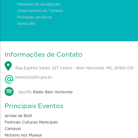
Materiais de divulgação
Observatório do Turismo
Principais atrativos
Venda BH
Informações de Contato
Rua Espírito Santo, 527 Centro - Belo Horizonte, MG, 30160-031
belotur@pbh.gov.br
Spotify
Rádio Belo Horizonte
Principais Eventos
Arraial de Belô
Festivais Culturais Municipais
Carnaval
Noturno nos Museus