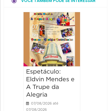
VOCÊ TAMBÉM PODE SE INTERESSAR
Pinóqu
Especi
pais
08/08/20
08/08/202
17:00 às 
Espetáculo:
Eldvin Mendes e
A Trupe da
Alegria
07/08/2026 até
07/08/2026