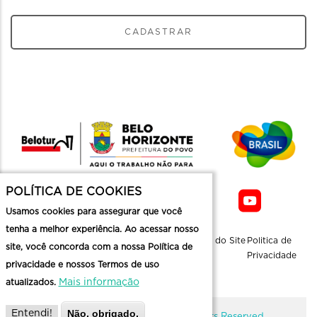
CADASTRAR
POLÍTICA DE COOKIES
Usamos cookies para assegurar que você
tenha a melhor experiência. Ao acessar nosso
Sobre a
Contato
Informaçoes
Mapa do Site
Politica de
site, você concorda com a nossa Política de
Belotur
Üteis
Privacidade
privacidade e nossos Termos de uso
Mais informação
atualizados.
Não, obrigado.
Entendi!
@ Copyright Belotur 2026. All Rights Reserved.