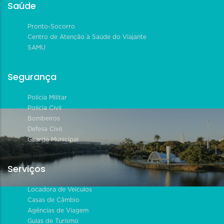
Saúde
Pronto-Socorro
Centro de Atenção à Saúde do Viajante
SAMU
Segurança
Polícia Militar
Polícia Civil
Bombeiros
Defesa Civil
Guarda Municipal
Serviços
Locadora de Veículos
Casas de Câmbio
Agências de Viagem
Guias de Turismo