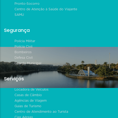
Pronto-Socorro
Centro de Atenção à Saúde do Viajante
SAMU
Segurança
Polícia Militar
Polícia Civil
Bombeiros
Defesa Civil
Guarda Municipal
Serviços
Locadora de Veículos
Casas de Câmbio
Agências de Viagem
Guias de Turismo
Centro de Atendimento ao Turista
Cias Aéreas