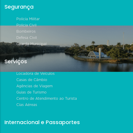
Segurança
Polícia Militar
Polícia Civil
Bombeiros
Defesa Civil
Guarda Municipal
Serviços
Locadora de Veículos
Casas de Câmbio
Agências de Viagem
Guias de Turismo
Centro de Atendimento ao Turista
Cias Aéreas
Internacional e Passaportes