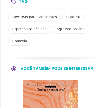
TAG
Acessível para cadeirantes
Cultural
Espetáculos cênicos
Ingressos on-line
Comédia
VOCÊ TAMBÉM PODE SE INTERESSAR
Festa
Italian
2026