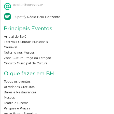
belotur@pbh.gov.br
Spotify
Rádio Belo Horizonte
Principais Eventos
Arraial de Belô
Festivais Culturais Municipais
Carnaval
Noturno nos Museus
Zona Cultura Praça da Estação
Circuito Municipal de Cultura
O que fazer em BH
Todos os eventos
Atividades Gratuitas
Bares e Restaurantes
Museus
Teatro e Cinema
Parques e Praças
Ao ar livre e Esportes