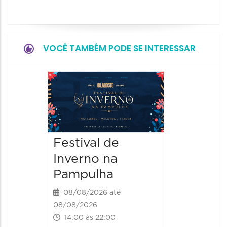
VOCÊ TAMBÉM PODE SE INTERESSAR
Dia do
Parque
Paláci
09/08/20
Festival de
09/08/202
Inverno na
09:00 às
Pampulha
08/08/2026 até
08/08/2026
14:00 às 22:00