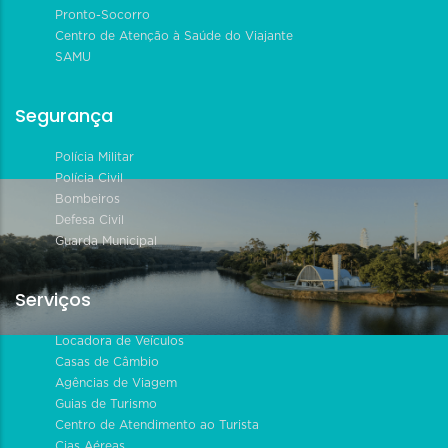
Pronto-Socorro
Centro de Atenção à Saúde do Viajante
SAMU
Segurança
Polícia Militar
Polícia Civil
Bombeiros
Defesa Civil
Guarda Municipal
Serviços
Locadora de Veículos
Casas de Câmbio
Agências de Viagem
Guias de Turismo
Centro de Atendimento ao Turista
Cias Aéreas