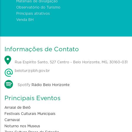
Materiais de divulgação
Observatório do Turismo
Principais atrativos
Venda BH
Informações de Contato
Rua Espírito Santo, 527 Centro - Belo Horizonte, MG, 30160-031
belotur@pbh.gov.br
Spotify
Rádio Belo Horizonte
Principais Eventos
Arraial de Belô
Festivais Culturais Municipais
Carnaval
Noturno nos Museus