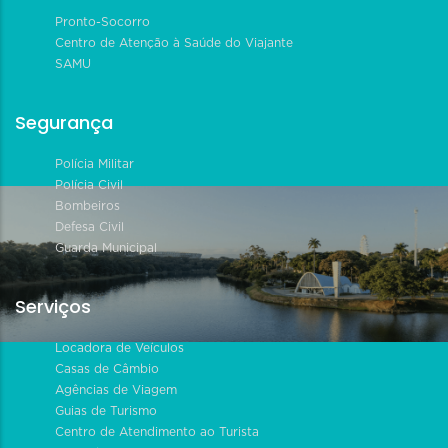
Pronto-Socorro
Centro de Atenção à Saúde do Viajante
SAMU
Segurança
Polícia Militar
Polícia Civil
Bombeiros
Defesa Civil
Guarda Municipal
Serviços
Locadora de Veículos
Casas de Câmbio
Agências de Viagem
Guias de Turismo
Centro de Atendimento ao Turista