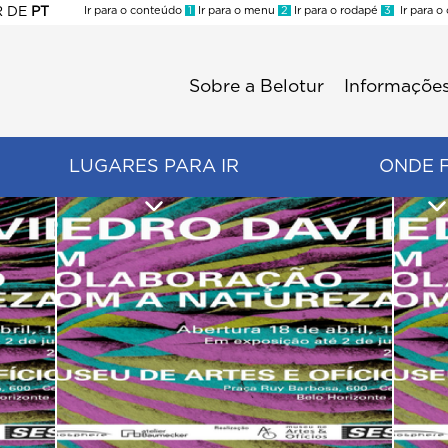
R
DE
PT
Ir para o conteúdo
1
Ir para o menu
2
Ir para o rodapé
3
Ir para o
ES
Sobre a Belotur
Informações
Menu
second
LUGARES PARA IR
ONDE 