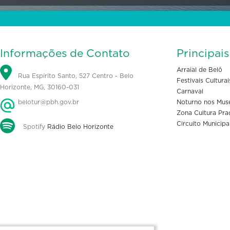
Informações de Contato
Principai
Arraial de Belô
Rua Espírito Santo, 527 Centro - Belo
Festivais Culturai
Horizonte, MG, 30160-031
Carnaval
belotur@pbh.gov.br
Noturno nos Mus
Zona Cultura Pra
Circuito Municipa
Spotify
Rádio Belo Horizonte