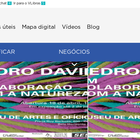
 chat
4
Ir para o VLibras
5
 úteis
Mapa digital
Vídeos
Blog
FICAR
NEGÓCIOS