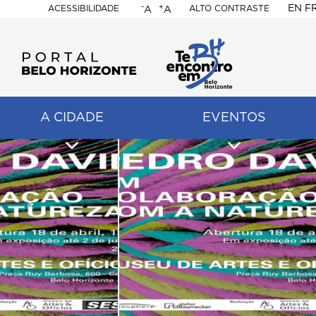
-
+
EN
F
ACESSIBILIDADE
ALTO CONTRASTE
A
A
PORTAL
BELO
HORIZONTE
A CIDADE
EVENTOS
ação
pal