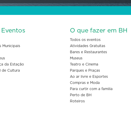
s Eventos
O que fazer em BH
Todos os eventos
s Municipais
Atividades Gratuitas
Bares e Restaurantes
eus
Museus
ça da Estação
Teatro e Cinema
l de Cultura
Parques e Praças
Ao ar livre e Esportes
Compras e Moda
Para curtir com a familia
Perto de BH
Roteiros