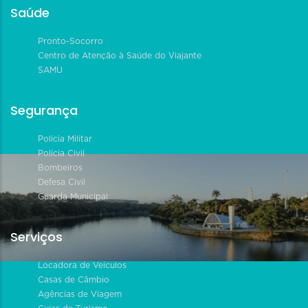
Saúde
Pronto-Socorro
Centro de Atenção à Saúde do Viajante
SAMU
Segurança
Polícia Militar
Polícia Civil
Bombeiros
Defesa Civil
Guarda Municipal
Serviços
Locadora de Veículos
Casas de Câmbio
Agências de Viagem