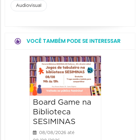
Audiovisual
VOCÊ TAMBÉM PODE SE INTERESSAR
JIPEX –
Jorna
Intern
Poesia
Expan
Board Game na
Biblioteca
12/08/20
12/08/2026
SESIMINAS
19:00 às
08/08/2026 até