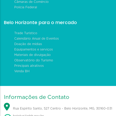
Câmaras de Comércio
Polícia Federal
Belo Horizonte para o mercado
Trade Turístico
Calendário Anual de Eventos
Doação de mídias
Equipamentos e serviços
Materiais de divulgação
Observatório do Turismo
Principais atrativos
Venda BH
Informações de Contato
Rua Espírito Santo, 527 Centro - Belo Horizonte, MG, 30160-031
belotur@pbh.gov.br