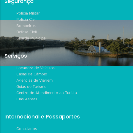
Segurança
Polícia Militar
Polícia Civil
Bombeiros
Defesa Civil
Guarda Municipal
Serviços
Locadora de Veículos
Casas de Câmbio
Agências de Viagem
Guias de Turismo
Centro de Atendimento ao Turista
Cias Aéreas
Internacional e Passaportes
Consulados