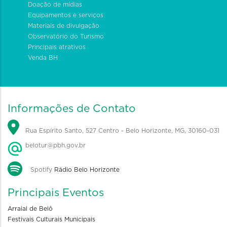
Doação de mídias
Equipamentos e serviços
Materiais de divulgação
Observatório do Turismo
Principais atrativos
Venda BH
Informações de Contato
Rua Espírito Santo, 527 Centro - Belo Horizonte, MG, 30160-031
belotur@pbh.gov.br
Spotify
Rádio Belo Horizonte
Principais Eventos
Arraial de Belô
Festivais Culturais Municipais