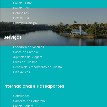
Polícia Militar
Polícia Civil
Bombeiros
Defesa Civil
Guarda Municipal
Serviços
Locadora de Veículos
Casas de Câmbio
Agências de Viagem
Guias de Turismo
Centro de Atendimento ao Turista
Cias Aéreas
Internacional e Passaportes
Consulados
Câmaras de Comércio
Polícia Federal