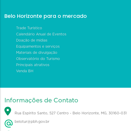
Belo Horizonte para o mercado
Trade Turístico
Calendário Anual de Eventos
Doação de mídias
Equipamentos e serviços
Materiais de divulgação
Observatório do Turismo
Principais atrativos
Venda BH
Informações de Contato
Rua Espírito Santo, 527 Centro - Belo Horizonte, MG, 30160-031
belotur@pbh.gov.br