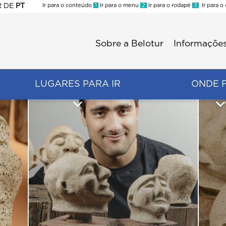
R
DE
PT
Ir para o conteúdo
1
Ir para o menu
2
Ir para o rodapé
3
Ir para o
ES
Sobre a Belotur
Informações
Menu
second
LUGARES PARA IR
ONDE 