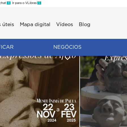
 chat
4
Ir para o VLibras
5
 úteis
Mapa digital
Vídeos
Blog
FICAR
NEGÓCIOS