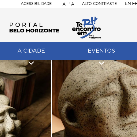
-
+
EN
F
ACESSIBILIDADE
ALTO CONTRASTE
A
A
PORTAL
BELO
HORIZONTE
A CIDADE
EVENTOS
ação
pal