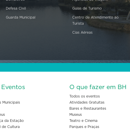
Defesa Civil
Guias de Turismo
Guarda Municipal
Centro de Atendimento ao
Turista
Cias Aéreas
s Eventos
O que fazer em BH
Todos os eventos
s Municipais
Atividades Gratuitas
Bares e Restaurantes
eus
Museus
ça da Estação
Teatro e Cinema
l de Cultura
Parques e Praças