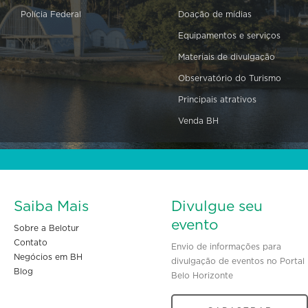
Polícia Federal
Doação de mídias
Equipamentos e serviços
Materiais de divulgação
Observatório do Turismo
Principais atrativos
Venda BH
Saiba Mais
Divulgue seu
evento
Sobre a Belotur
Contato
Envio de informações para
Negócios em BH
divulgação de eventos no Portal
Blog
Belo Horizonte