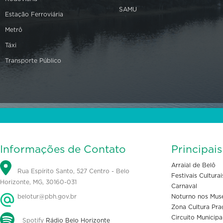
SAMU
Estação Ferroviária
Metrô
Táxi
Transporte Público
Informações de Contato
Principai
Arraial de Belô
Rua Espírito Santo, 527 Centro - Belo
Festivais Culturai
Horizonte, MG, 30160-031
Carnaval
belotur@pbh.gov.br
Noturno nos Mus
Zona Cultura Pra
Circuito Municipa
Spotify
Rádio Belo Horizonte