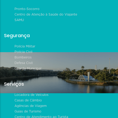
Pronto-Socorro
Centro de Atenção à Saúde do Viajante
SAMU
Segurança
Polícia Militar
Polícia Civil
Bombeiros
Defesa Civil
Guarda Municipal
Serviços
Locadora de Veículos
Casas de Câmbio
Agências de Viagem
Guias de Turismo
Centro de Atendimento ao Turista