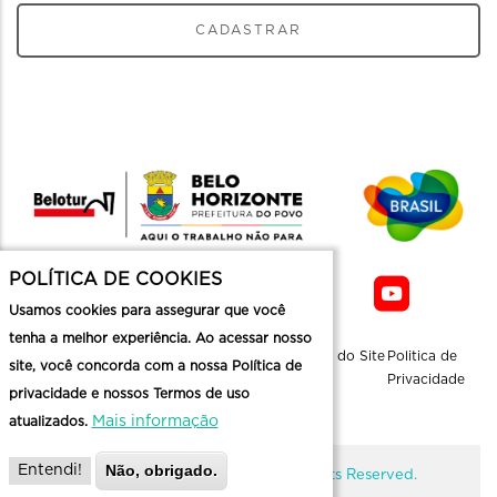
CADASTRAR
POLÍTICA DE COOKIES
Usamos cookies para assegurar que você
tenha a melhor experiência. Ao acessar nosso
Sobre a
Contato
Informaçoes
Mapa do Site
Politica de
site, você concorda com a nossa Política de
Belotur
Üteis
Privacidade
privacidade e nossos Termos de uso
Mais informação
atualizados.
Não, obrigado.
Entendi!
@ Copyright Belotur 2026. All Rights Reserved.