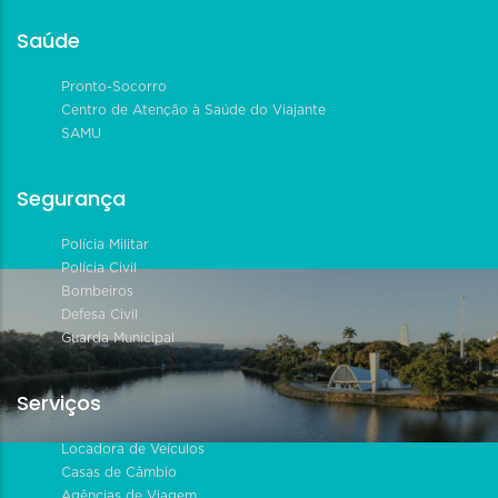
Saúde
Pronto-Socorro
Centro de Atenção à Saúde do Viajante
SAMU
Segurança
Polícia Militar
Polícia Civil
Bombeiros
Defesa Civil
Guarda Municipal
Serviços
Locadora de Veículos
Casas de Câmbio
Agências de Viagem