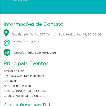
Venda BH
Informações de Contato
Rua Espírito Santo, 527 Centro - Belo Horizonte, MG, 30160-031
belotur@pbh.gov.br
Spotify
Rádio Belo Horizonte
Principais Eventos
Arraial de Belô
Festivais Culturais Municipais
Carnaval
Noturno nos Museus
Zona Cultura Praça da Estação
Circuito Municipal de Cultura
O que fazer em BH