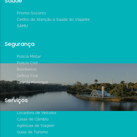
Saúde
Pronto-Socorro
Centro de Atenção à Saúde do Viajante
SAMU
Segurança
Polícia Militar
Polícia Civil
Bombeiros
Defesa Civil
Guarda Municipal
Serviços
Locadora de Veículos
Casas de Câmbio
Agências de Viagem
Guias de Turismo