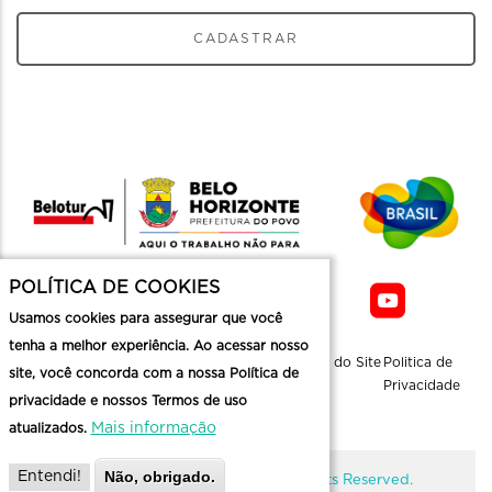
CADASTRAR
POLÍTICA DE COOKIES
Usamos cookies para assegurar que você
tenha a melhor experiência. Ao acessar nosso
Sobre a
Contato
Informaçoes
Mapa do Site
Politica de
site, você concorda com a nossa Política de
Belotur
Üteis
Privacidade
privacidade e nossos Termos de uso
Mais informação
atualizados.
Não, obrigado.
Entendi!
@ Copyright Belotur 2026. All Rights Reserved.