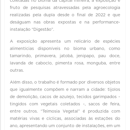
coletadas no bioma da capital mineira, a exposição é
fruto de pesquisas atravessadas pela agroecologia
realizadas pela dupla desde o final de 2022 e que
deságuam nas obras expostas e na performance-
instalação “Digestão”.
A exposição apresenta um relicário de espécies
alimentícias disponíveis no bioma urbano, como
tamarindo, primavera, jatobá, jenipapo, pau doce,
lavanda de caboclo, pimenta rosa, monguba, entre
outras.
Além disso, o trabalho é formado por diversos objetos
que igualmente compõem e narram a cidade: tijolos
de demolição, cacos de azulejo, tecidos garimpados -
tingidos com vegetais coletados -, sacos de feira,
entre outros. “Teimosia Vegetal” é produzida com
matérias vivas e cíclicas, associadas às estações do
ano, apresentando um conjunto de instalações, em um