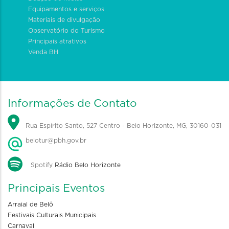
Equipamentos e serviços
Materiais de divulgação
Observatório do Turismo
Principais atrativos
Venda BH
Informações de Contato
Rua Espírito Santo, 527 Centro - Belo Horizonte, MG, 30160-031
belotur@pbh.gov.br
Spotify
Rádio Belo Horizonte
Principais Eventos
Arraial de Belô
Festivais Culturais Municipais
Carnaval