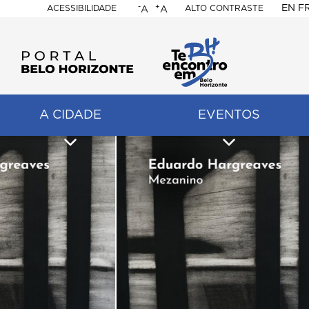
-
+
EN
F
ACESSIBILIDADE
ALTO CONTRASTE
A
A
PORTAL
BELO
HORIZONTE
A CIDADE
EVENTOS
ação
pal