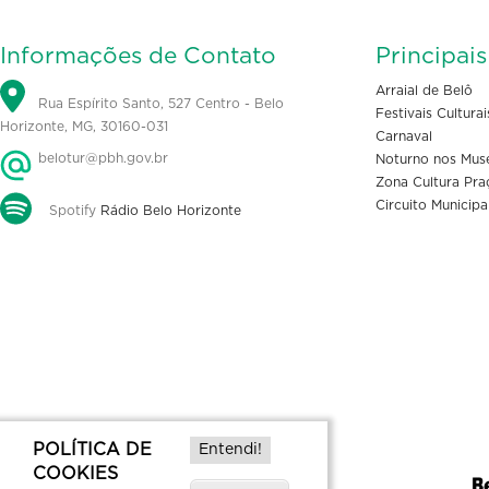
Informações de Contato
Principai
Arraial de Belô
Rua Espírito Santo, 527 Centro - Belo
Festivais Culturai
Horizonte, MG, 30160-031
Carnaval
belotur@pbh.gov.br
Noturno nos Mus
Zona Cultura Pra
Circuito Municipa
Spotify
Rádio Belo Horizonte
POLÍTICA DE
Entendi!
COOKIES