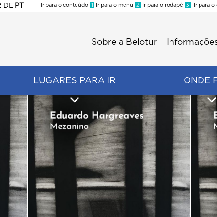
R
DE
PT
Ir para o conteúdo
1
Ir para o menu
2
Ir para o rodapé
3
Ir para o
ES
Sobre a Belotur
Informações
Menu
second
LUGARES PARA IR
ONDE 