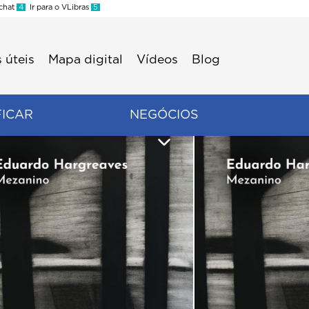
 chat
4
Ir para o VLibras
5
 úteis
Mapa digital
Vídeos
Blog
FICAR
NEGÓCIOS