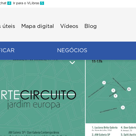
 chat
4
Ir para o VLibras
5
 úteis
Mapa digital
Vídeos
Blog
FICAR
NEGÓCIOS