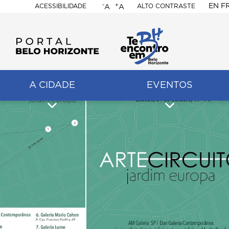
-
+
EN
F
ACESSIBILIDADE
ALTO CONTRASTE
A
A
PORTAL
BELO
HORIZONTE
A CIDADE
EVENTOS
ação
pal