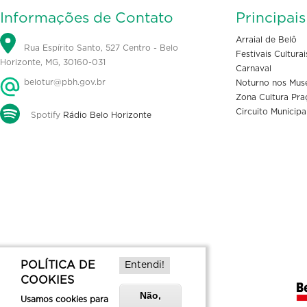
Informações de Contato
Principai
Arraial de Belô
Rua Espírito Santo, 527 Centro - Belo
Festivais Culturai
Horizonte, MG, 30160-031
Carnaval
belotur@pbh.gov.br
Noturno nos Mus
Zona Cultura Pra
Circuito Municipa
Spotify
Rádio Belo Horizonte
POLÍTICA DE
Entendi!
COOKIES
Não,
Usamos cookies para