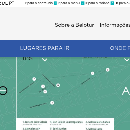
R
DE
PT
Ir para o conteúdo
1
Ir para o menu
2
Ir para o rodapé
3
Ir para o
ES
Sobre a Belotur
Informações
Menu
second
LUGARES PARA IR
ONDE 