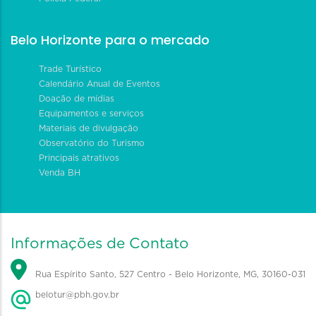
Belo Horizonte para o mercado
Trade Turístico
Calendário Anual de Eventos
Doação de mídias
Equipamentos e serviços
Materiais de divulgação
Observatório do Turismo
Principais atrativos
Venda BH
Informações de Contato
Rua Espírito Santo, 527 Centro - Belo Horizonte, MG, 30160-031
belotur@pbh.gov.br