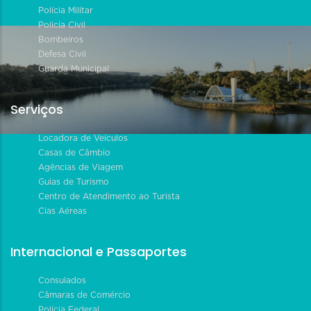
Polícia Militar
Polícia Civil
Bombeiros
Defesa Civil
Guarda Municipal
Serviços
Locadora de Veículos
Casas de Câmbio
Agências de Viagem
Guias de Turismo
Centro de Atendimento ao Turista
Cias Aéreas
Internacional e Passaportes
Consulados
Câmaras de Comércio
Polícia Federal