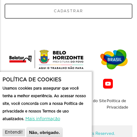
CADASTRAR
POLÍTICA DE COOKIES
Usamos cookies para assegurar que você
tenha a melhor experiência. Ao acessar nosso
Sobre a
Contato
Informaçoes
Mapa do Site
Politica de
site, você concorda com a nossa Política de
Belotur
Üteis
Privacidade
privacidade e nossos Termos de uso
Mais informação
atualizados.
Não, obrigado.
Entendi!
@ Copyright Belotur 2026. All Rights Reserved.