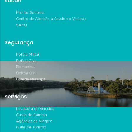
Saúde
Pronto-Socorro
Centro de Atenção à Saúde do Viajante
SAMU
Segurança
Polícia Militar
Polícia Civil
Bombeiros
Defesa Civil
Guarda Municipal
Serviços
Locadora de Veículos
Casas de Câmbio
Agências de Viagem
Guias de Turismo