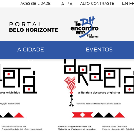
-
+
EN
F
ACESSIBILIDADE
ALTO CONTRASTE
A
A
PORTAL
BELO
HORIZONTE
A CIDADE
EVENTOS
ação
pal