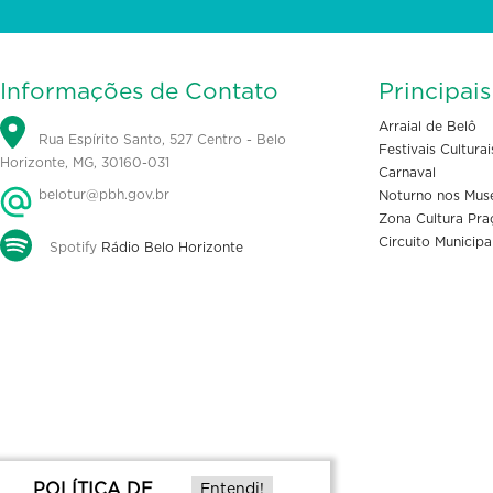
Informações de Contato
Principai
Arraial de Belô
Rua Espírito Santo, 527 Centro - Belo
Festivais Culturai
Horizonte, MG, 30160-031
Carnaval
belotur@pbh.gov.br
Noturno nos Mus
Zona Cultura Pra
Circuito Municipa
Spotify
Rádio Belo Horizonte
POLÍTICA DE
Entendi!