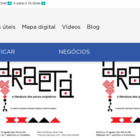
 chat
4
Ir para o VLibras
5
 úteis
Mapa digital
Vídeos
Blog
FICAR
NEGÓCIOS