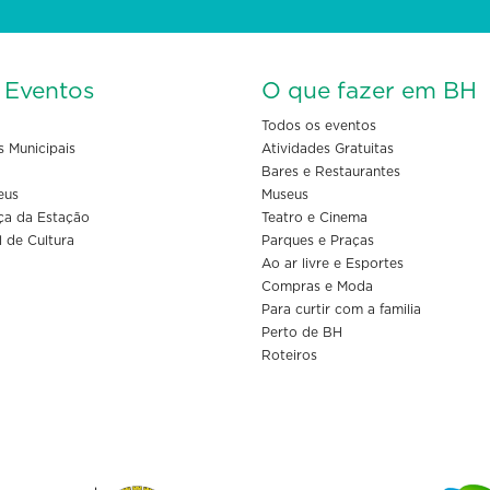
s Eventos
O que fazer em BH
Todos os eventos
s Municipais
Atividades Gratuitas
Bares e Restaurantes
eus
Museus
ça da Estação
Teatro e Cinema
l de Cultura
Parques e Praças
Ao ar livre e Esportes
Compras e Moda
Para curtir com a familia
Perto de BH
Roteiros