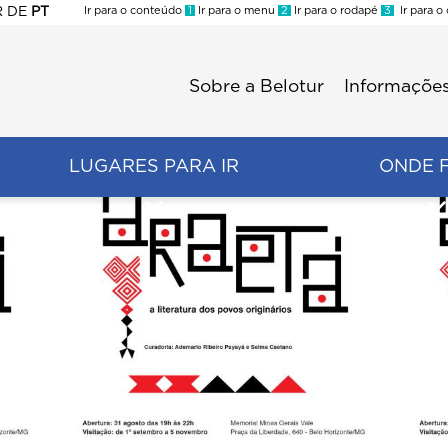
R
DE
PT
Ir para o conteúdo
1
Ir para o menu
2
Ir para o rodapé
3
Ir para o
ES
Sobre a Belotur
Informações
Menu
second
LUGARES PARA IR
ONDE 