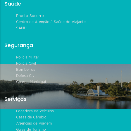
Saúde
Pronto-Socorro
Centro de Atenção à Saúde do Viajante
SAMU
Segurança
Polícia Militar
Polícia Civil
Bombeiros
Defesa Civil
Guarda Municipal
Serviços
Locadora de Veículos
Casas de Câmbio
Agências de Viagem
Guias de Turismo