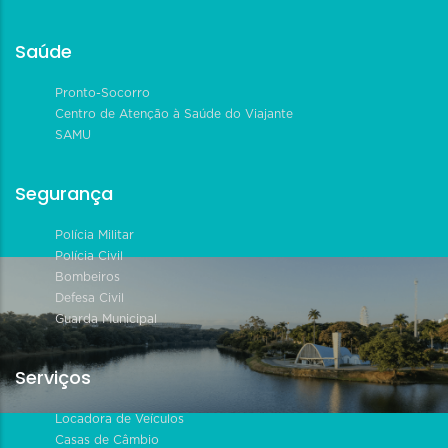
Saúde
Pronto-Socorro
Centro de Atenção à Saúde do Viajante
SAMU
Segurança
Polícia Militar
Polícia Civil
Bombeiros
Defesa Civil
Guarda Municipal
Serviços
Locadora de Veículos
Casas de Câmbio