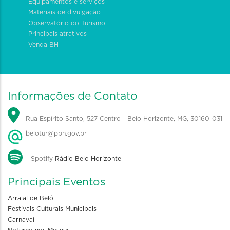
Equipamentos e serviços
Materiais de divulgação
Observatório do Turismo
Principais atrativos
Venda BH
Informações de Contato
Rua Espírito Santo, 527 Centro - Belo Horizonte, MG, 30160-031
belotur@pbh.gov.br
Spotify
Rádio Belo Horizonte
Principais Eventos
Arraial de Belô
Festivais Culturais Municipais
Carnaval