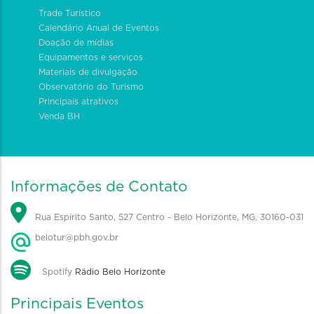
Trade Turístico
Calendário Anual de Eventos
Doação de mídias
Equipamentos e serviços
Materiais de divulgação
Observatório do Turismo
Principais atrativos
Venda BH
Informações de Contato
Rua Espírito Santo, 527 Centro - Belo Horizonte, MG, 30160-031
belotur@pbh.gov.br
Spotify
Rádio Belo Horizonte
Principais Eventos