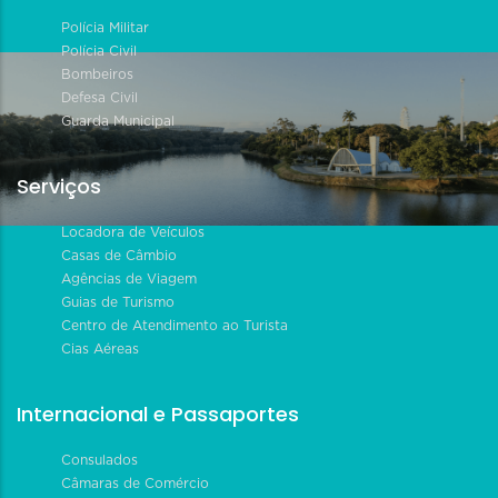
Polícia Militar
Polícia Civil
Bombeiros
Defesa Civil
Guarda Municipal
Serviços
Locadora de Veículos
Casas de Câmbio
Agências de Viagem
Guias de Turismo
Centro de Atendimento ao Turista
Cias Aéreas
Internacional e Passaportes
Consulados
Câmaras de Comércio