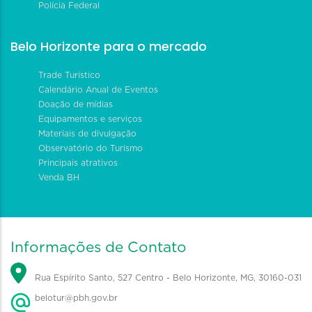
Polícia Federal
Belo Horizonte para o mercado
Trade Turístico
Calendário Anual de Eventos
Doação de mídias
Equipamentos e serviços
Materiais de divulgação
Observatório do Turismo
Principais atrativos
Venda BH
Informações de Contato
Rua Espírito Santo, 527 Centro - Belo Horizonte, MG, 30160-031
belotur@pbh.gov.br