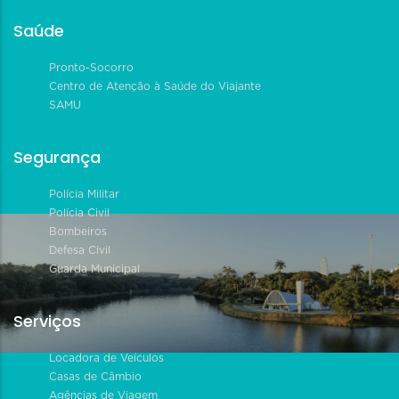
Saúde
Pronto-Socorro
Centro de Atenção à Saúde do Viajante
SAMU
Segurança
Polícia Militar
Polícia Civil
Bombeiros
Defesa Civil
Guarda Municipal
Serviços
Locadora de Veículos
Casas de Câmbio
Agências de Viagem