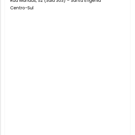
Rua Manaus, 52 (Sala 303) – Santa Efigênia
Centro-Sul