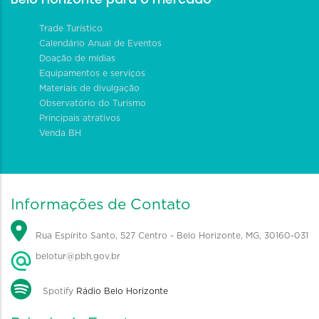
Trade Turístico
Calendário Anual de Eventos
Doação de mídias
Equipamentos e serviços
Materiais de divulgação
Observatório do Turismo
Principais atrativos
Venda BH
Informações de Contato
Rua Espírito Santo, 527 Centro - Belo Horizonte, MG, 30160-031
belotur@pbh.gov.br
Spotify
Rádio Belo Horizonte