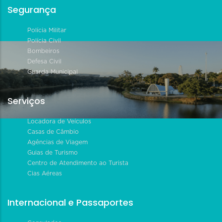
Segurança
Polícia Militar
Polícia Civil
Bombeiros
Defesa Civil
Guarda Municipal
Serviços
Locadora de Veículos
Casas de Câmbio
Agências de Viagem
Guias de Turismo
Centro de Atendimento ao Turista
Cias Aéreas
Internacional e Passaportes