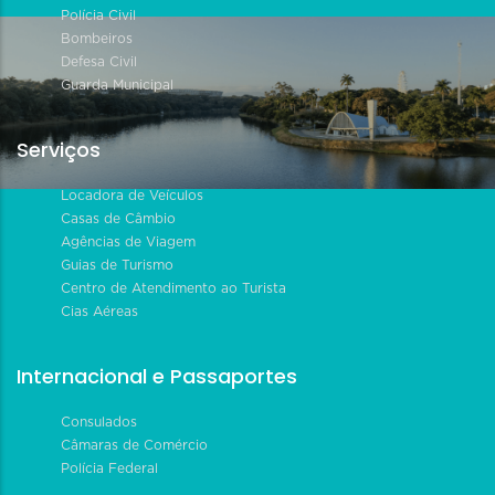
Polícia Civil
Bombeiros
Defesa Civil
Guarda Municipal
Serviços
Locadora de Veículos
Casas de Câmbio
Agências de Viagem
Guias de Turismo
Centro de Atendimento ao Turista
Cias Aéreas
Internacional e Passaportes
Consulados
Câmaras de Comércio
Polícia Federal