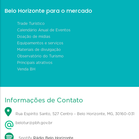
Belo Horizonte para o mercado
Trade Turístico
Calendário Anual de Eventos
Doação de mídias
Equipamentos e serviços
Materiais de divulgação
Observatório do Turismo
Principais atrativos
Venda BH
Informações de Contato
Rua Espírito Santo, 527 Centro - Belo Horizonte, MG, 30160-031
belotur@pbh.gov.br
Spotify
Rádio Belo Horizonte