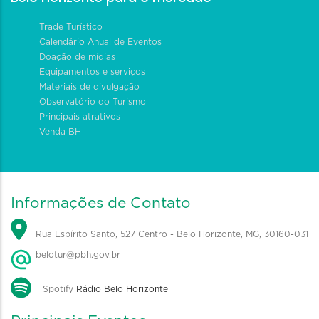
Trade Turístico
Calendário Anual de Eventos
Doação de mídias
Equipamentos e serviços
Materiais de divulgação
Observatório do Turismo
Principais atrativos
Venda BH
Informações de Contato
Rua Espírito Santo, 527 Centro - Belo Horizonte, MG, 30160-031
belotur@pbh.gov.br
Spotify
Rádio Belo Horizonte