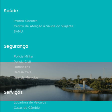
Saúde
Pronto-Socorro
Centro de Atenção à Saúde do Viajante
SAMU
Segurança
Polícia Militar
Polícia Civil
Bombeiros
Defesa Civil
Guarda Municipal
Serviços
Locadora de Veículos
Casas de Câmbio