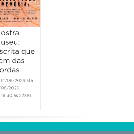
Piquenique
Literário
16/08/2026 até
16/08/2026
ostra
Mostr
09:00 às 17:00
useu:
Museu
scrita que
Escrit
em das
vem d
ordas
borda
14/08/2026 até
21/08/2
/08/2026
21/08/202
18:30 às 22:00
18:30 às