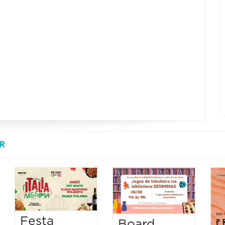
R
Festa
Board