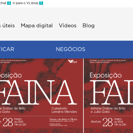
 chat
4
Ir para o VLibras
5
 úteis
Mapa digital
Vídeos
Blog
FICAR
NEGÓCIOS