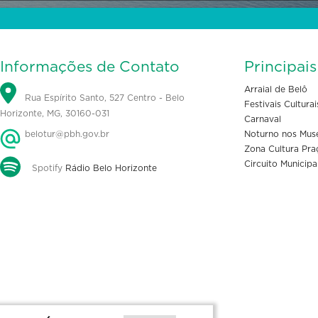
Informações de Contato
Principai
Arraial de Belô
Rua Espírito Santo, 527 Centro - Belo
Festivais Culturai
Horizonte, MG, 30160-031
Carnaval
belotur@pbh.gov.br
Noturno nos Mus
Zona Cultura Pra
Circuito Municipa
Spotify
Rádio Belo Horizonte