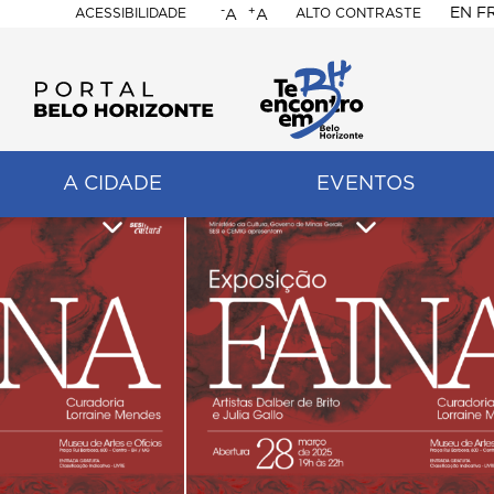
-
+
EN
F
ACESSIBILIDADE
ALTO CONTRASTE
A
A
PORTAL
BELO
HORIZONTE
A CIDADE
EVENTOS
ação
pal