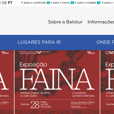
R
DE
PT
Ir para o conteúdo
1
Ir para o menu
2
Ir para o rodapé
3
Ir para o
ES
Sobre a Belotur
Informações
Menu
second
LUGARES PARA IR
ONDE 