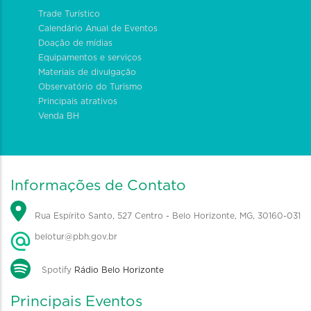
Trade Turístico
Calendário Anual de Eventos
Doação de mídias
Equipamentos e serviços
Materiais de divulgação
Observatório do Turismo
Principais atrativos
Venda BH
Informações de Contato
Rua Espírito Santo, 527 Centro - Belo Horizonte, MG, 30160-031
belotur@pbh.gov.br
Spotify
Rádio Belo Horizonte
Principais Eventos